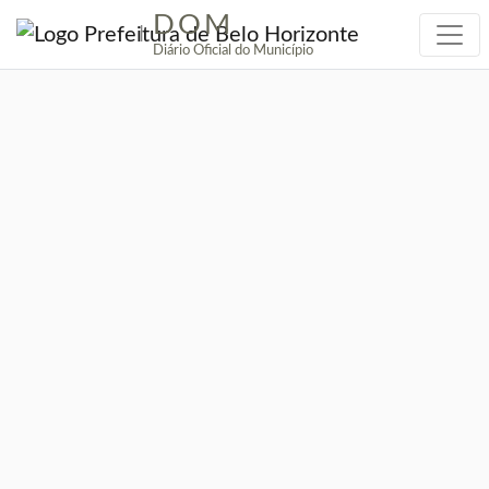
DOM
|
Diário Oficial do Município