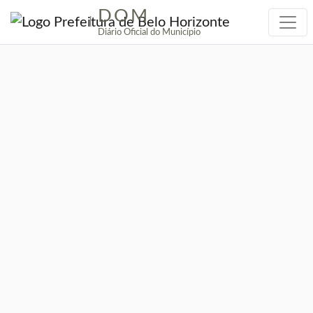
DOM
|
Diário Oficial do Município