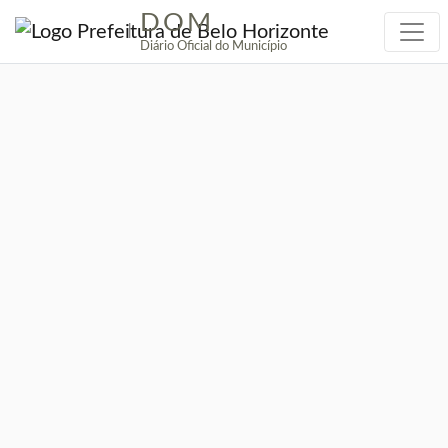
DOM
|
Diário Oficial do Município