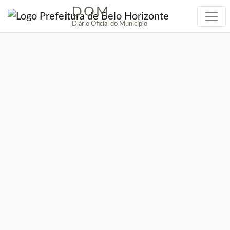
DOM
|
Diário Oficial do Município