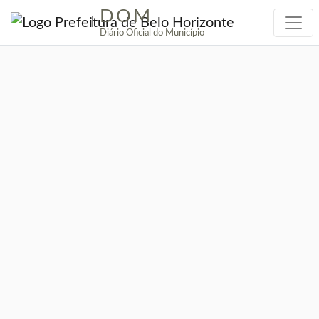
DOM
|
Diário Oficial do Município