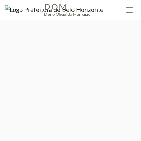
DOM
|
Diário Oficial do Município