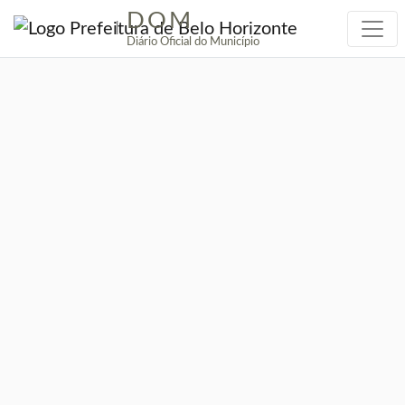
DOM
|
Diário Oficial do Município