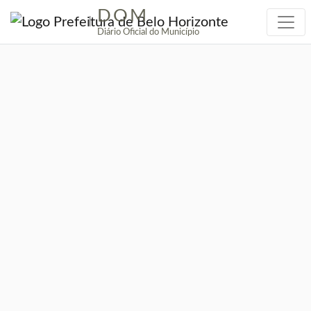
DOM
|
Diário Oficial do Município