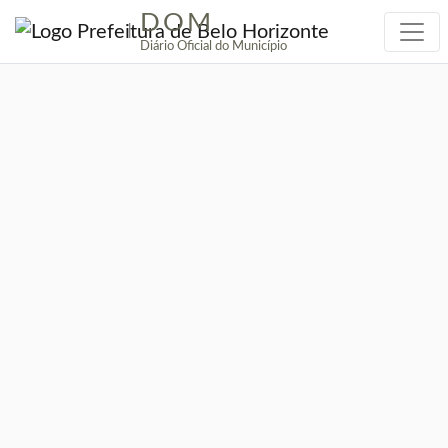
DOM
|
Diário Oficial do Município