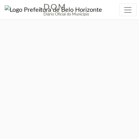
DOM
|
Diário Oficial do Município