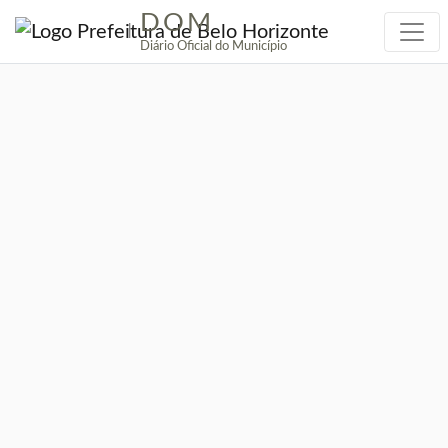
DOM
|
Diário Oficial do Município