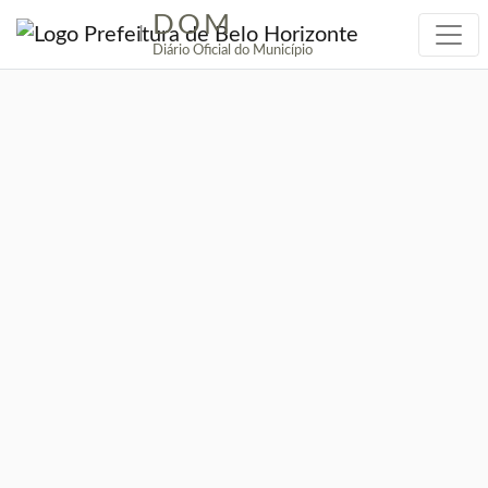
DOM
|
Diário Oficial do Município