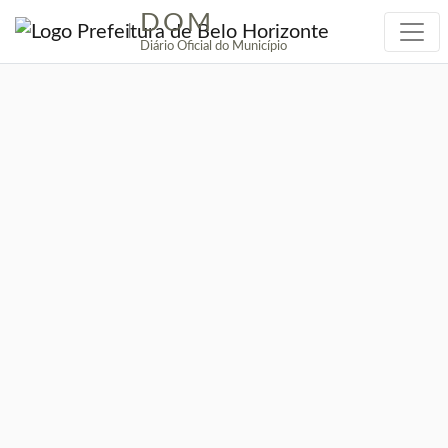
DOM
|
Diário Oficial do Município